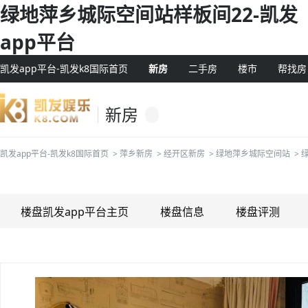
绿地萍乡城际空间站样板间22-凯发
app平台
凯发app平台-凯发k8国际首页
新房
二手房
楼市
帮找房
新房
凯发app平台-凯发k8国际首页
>
萍乡新房
>
经开区新房
>
绿地萍乡城际空间站
>
楼盘凯发app平台主页
楼盘信息
楼盘评测