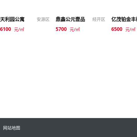
天利园公寓
鼎鑫公元壹品
亿茂铂金丰
安源区
经开区
6100
5700
6500
元/㎡
元/㎡
元/㎡
网站地图