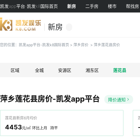
凯发app平台-凯发k8国际首页
新房
二手房
楼市
帮找房
新房
您的位置：
凯发app平台-凯发k8国际首页
>
萍乡房价
>
萍乡莲花县房价
区域
全城
安源区
湘东区
莲花县
萍乡莲花县房价-凯发app平台
降价通知
莲花县新房6月均价
4453
元/㎡
环比上月
持平