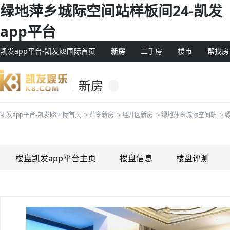
绿地萍乡城际空间站样板间24-凯发
app平台
凯发app平台-凯发k8国际首页
新房
二手房
楼市
帮找房
新房
凯发app平台-凯发k8国际首页
>
萍乡新房
>
经开区新房
>
绿地萍乡城际空间站
>
楼盘凯发app平台主页
楼盘信息
楼盘评测