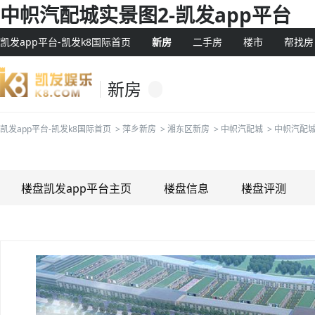
中帜汽配城实景图2-凯发app平台
凯发app平台-凯发k8国际首页
新房
二手房
楼市
帮找房
新房
凯发app平台-凯发k8国际首页
>
萍乡新房
>
湘东区新房
>
中帜汽配城
>
中帜汽配
楼盘凯发app平台主页
楼盘信息
楼盘评测