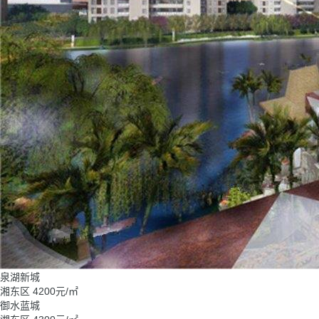
泉湖新城
湘东区
4200
元/㎡
御水蓝城