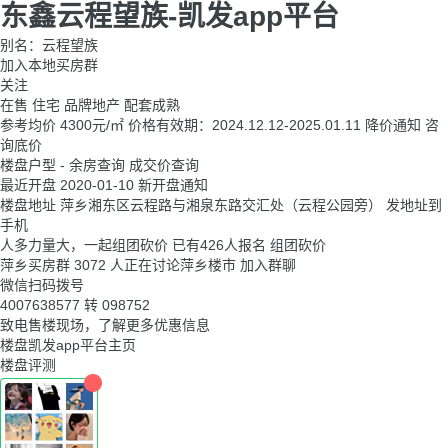
东鑫云程望族-凯发app平台
别名：云程望族
加入本地买房群
关注
在售
住宅
品牌地产
配套成熟
参考均价
4300
元/㎡
价格有效期：2024.12.12-2025.01.11
降价通知
咨
询底价
楼盘户型
-
余房查询
成交价查询
最近开盘
2020-01-10
新开盘通知
楼盘地址
萍乡湘东区云程路与湘泉东路交汇处（云程公园旁）
发地址到
手机
人多力量大，一起组团砍价
已有426人报名
组团砍价
萍乡买房群
3072 人正在讨论萍乡楼市
加入群聊
微信扫码拨号
4007638577
转
098752
致电售楼现场，了解更多优惠信息
楼盘凯发app平台主页
楼盘评测