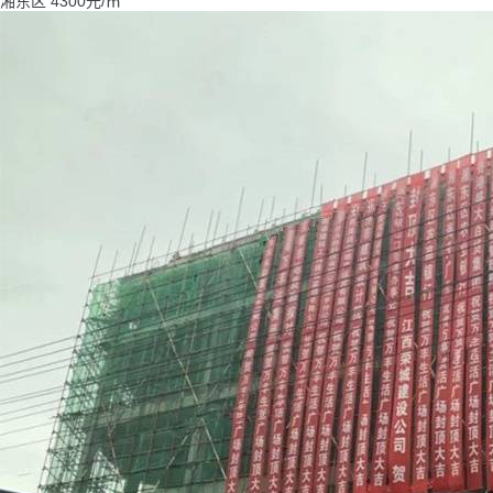
湘东区
4300
元/㎡