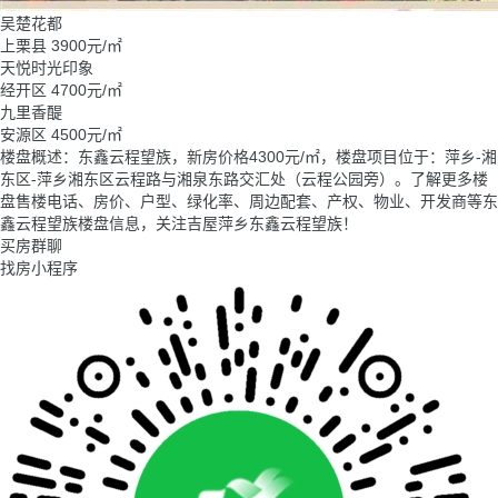
吴楚花都
上栗县
3900
元/㎡
天悦时光印象
经开区
4700
元/㎡
九里香醍
安源区
4500
元/㎡
楼盘概述：东鑫云程望族，新房价格4300元/㎡，楼盘项目位于：萍乡-湘
东区-萍乡湘东区云程路与湘泉东路交汇处（云程公园旁）。了解更多楼
盘售楼电话、房价、户型、绿化率、周边配套、产权、物业、开发商等东
鑫云程望族楼盘信息，关注吉屋萍乡东鑫云程望族！
买房群聊
找房小程序