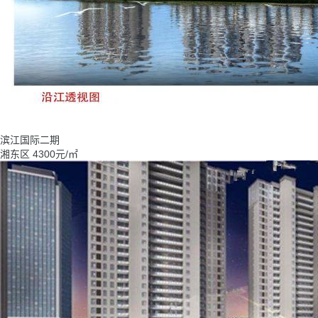
滨江国际二期
湘东区
4300
元/㎡