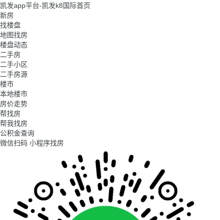
凯发app平台-凯发k8国际首页
新房
找楼盘
地图找房
楼盘动态
二手房
二手小区
二手房源
楼市
本地楼市
房价走势
帮找房
帮我找房
公积金查询
微信扫码 小程序找房