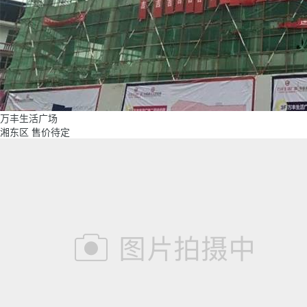
万丰生活广场
湘东区
售价待定