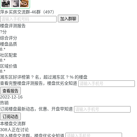
萍乡买房交流群-46群（497）
加入群聊
楼盘评测报告
?
分
综合评分
楼盘品质
8.*
社区配套
8.*
区域价值
8.*
湘东区好评榜第
?
名，超过湘东区
? %
的楼盘
查看完整楼盘评测报告，楼盘优劣全知道
查看报告
2022-12-16
热销
订阅楼盘最新动态，优惠、开盘早知道
订阅动态
本楼盘交流群
308
人正在讨论
加入楼盘交流群，楼盘优劣全知道