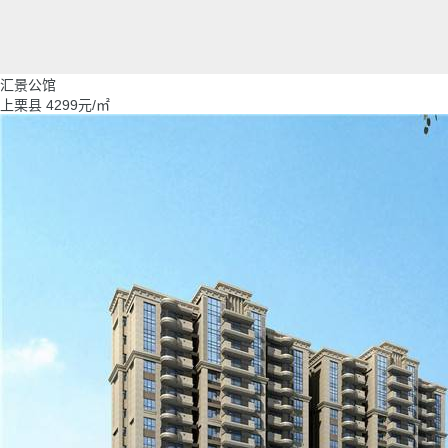
汇景公馆
上栗县
4299
元/㎡