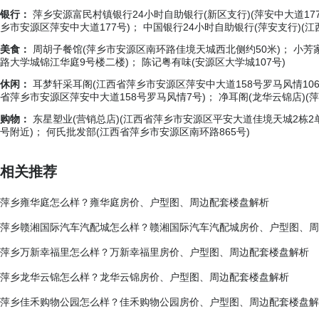
银行：
萍乡安源富民村镇银行24小时自助银行(新区支行)(萍安中大道177
乡市安源区萍安中大道177号)； 中国银行24小时自助银行(萍安支行)(
美食：
周胡子餐馆(萍乡市安源区南环路佳境天城西北侧约50米)； 小芳
路大学城锦江华庭9号楼二楼)； 陈记粤有味(安源区大学城107号)
休闲：
耳梦轩采耳阁(江西省萍乡市安源区萍安中大道158号罗马风情106
省萍乡市安源区萍安中大道158号罗马风情7号)； 净耳阁(龙华云锦店)
购物：
东星塑业(营销总店)(江西省萍乡市安源区平安大道佳境天城2栋2单元
号附近)； 何氏批发部(江西省萍乡市安源区南环路865号)
相关推荐
萍乡雍华庭怎么样？雍华庭房价、户型图、周边配套楼盘解析
萍乡赣湘国际汽车汽配城怎么样？赣湘国际汽车汽配城房价、户型图、周
萍乡万新幸福里怎么样？万新幸福里房价、户型图、周边配套楼盘解析
萍乡龙华云锦怎么样？龙华云锦房价、户型图、周边配套楼盘解析
萍乡佳禾购物公园怎么样？佳禾购物公园房价、户型图、周边配套楼盘解