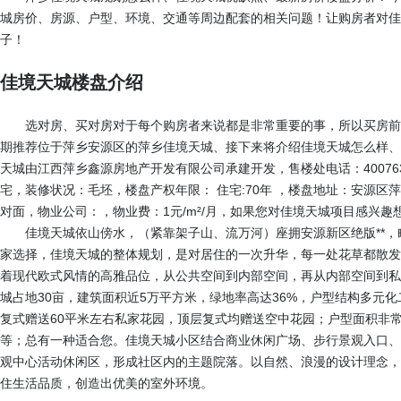
城房价、房源、户型、环境、交通等周边配套的相关问题！让购房者对佳
子！
佳境天城楼盘介绍
选对房、买对房对于每个购房者来说都是非常重要的事，所以买房前
期推荐位于萍乡安源区的萍乡佳境天城、接下来将介绍佳境天城怎么样、
天城由江西萍乡鑫源房地产开发有限公司承建开发，售楼处电话：
40076
宅，装修状况：毛坯，楼盘产权年限： 住宅:70年 ，楼盘地址：安源
对面，物业公司：，物业费：1元/m²/月，如果您对佳境天城项目感兴
佳境天城依山傍水，（紧靠架子山、流万河）座拥安源新区绝版**
家选择，佳境天城的整体规划，是对居住的一次升华，每一处花草都散发
着现代欧式风情的高雅品位，从公共空间到内部空间，再从内部空间到私
城占地30亩，建筑面积近5万平方米，绿地率高达36%，户型结构多元
复式赠送60平米左右私家花园，顶层复式均赠送空中花园；户型面积非常适合
等；总有一种适合您。佳境天城小区结合商业休闲广场、步行景观入口、
观中心活动休闲区，形成社区内的主题院落。以自然、浪漫的设计理念，
住生活品质，创造出优美的室外环境。