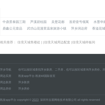
中鼎景泰园三期
芦溪碧桂园
吴楚花都
首府壹号领寓
水墨华
鼎鑫公元壹品
武功山花漫里温泉旅游小镇
萍乡润达府
香溢花
相关推荐：
佳境天城售楼处
| |
佳境天城周边配套
|
佳境天城样板间
萍乡导航
你可以按区域查找萍乡新房、二手房，也可以按区域查询萍乡房价。同
周边买房
凯发app平台-凯发k8国际首页
萍乡新房
安源区新房
湘东区新房
莲花县新房
上栗县新房
芦溪县新房
经开区新
周边新房
萍乡新房
萍乡房价
安源区房价
湘东区房价
莲花县房价
上栗县房价
芦溪县房价
经开区房
周边房价
萍乡房价
凯发app平台 copyright ©
2023
深圳市吉屋网络技术有限公司 all rights reserved
|
|
|
|
|