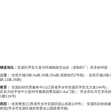
楼盘地址：
安源区萍安大道与环城南路交会处（原制药厂）高专斜对面
公交：
佳境天城(3路;6a路;20路;25a路;高铁快巴2号线)； 佳境天城(3路;
路;12路;26路)
教育：
安源妇幼托育服务中心(江西省萍乡市安源区萍安北大道144号)；
区东大街平安中大道99号雅典四季花园2~6a门室)； 萍乡市玖月艺术
1楼116号)
医院：
优美整形(江西省萍乡市安源区韶山东路129号)； 安源区妇幼保健
医院(萍乡市安源区城郊管委会公园路青坪路)