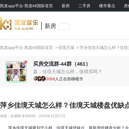
凯发app平台-凯发k8国际首页
新房
二手房
楼市看点
房
新房
凯发app平台-凯发k8国际首页
>
佳境天城
>
萍乡佳境天城怎么样？佳境
买房交流群-44群（461）
森：佳境天城怎么样，值得买吗？
时光机：挺不错的啊
3088
人正在热聊楼市
随心：现场有优惠活动，可以去看看
随心：现场有优惠活动，可以去看看
lucas：周边环境还可以
小鱼鱼：值得入手
萍乡佳境天城怎么样？佳境天城楼盘优缺点
贤：我老婆挺喜欢的
来源：吉屋网
发布时间：2023年12月27日
萍乡佳境天城规划怎么样、佳境天城优缺点、最新房价楼盘分析？今