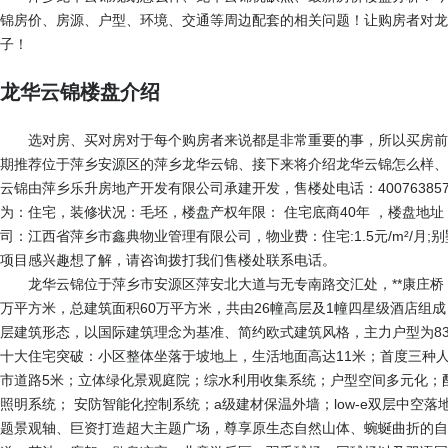
锦房价、房源、户型、环境、交通等周边配套的相关问题！让购房者对龙
子！
龙华云锦楼盘介绍
选对房、买对房对于每个购房者来说都是非常重要的事，所以买房前
期推荐位于萍乡安源区的萍乡龙华云锦、接下来将介绍龙华云锦怎么样、
云锦由萍乡乐升房地产开发有限公司承建开发，售楼处电话：
40076385
为：住宅，装修状况：毛坯，楼盘产权年限： 住宅底商40年 ，楼盘地
司：江西省萍乡市鑫典物业管理有限公司，物业费：住宅:1.5元/m²/月
项目感兴趣想了解，请咨询拨打我们售楼处联系电话。
龙华云锦位于萍乡市安源区萍安北大道与无专南路交汇处，**康庄桥
万平方米，总建筑面积60万平方米，共由26幢高层及1幢四星级酒店组
层建筑形态，以国际建筑理念为基准、简约欧式建筑风格，主力户型为83-
十大住宅突破：小区整体坐落于坡地上，生活地面高达11米；首度三种人
市道路5米；立体绿化景观庭院；综水利用收集系统；户型空间多元化；配套
照明系统； 安防智能化控制系统；a级建材保温外墙；low-e双层中空落
题景观轴、巨资打造超大主题广场，尊享原生态自然山体、蜿蜒曲折的自