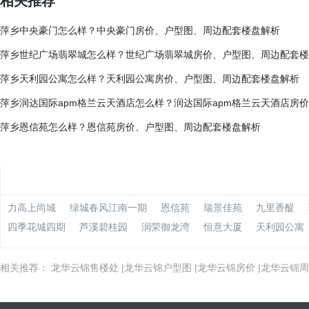
相关推荐
萍乡中央豪门怎么样？中央豪门房价、户型图、周边配套楼盘解析
萍乡世纪广场翡翠城怎么样？世纪广场翡翠城房价、户型图、周边配套楼
萍乡天利园公寓怎么样？天利园公寓房价、户型图、周边配套楼盘解析
萍乡润达国际apm格兰云天酒店怎么样？润达国际apm格兰云天酒店房
萍乡恩信苑怎么样？恩信苑房价、户型图、周边配套楼盘解析
力高上尚城
绿城春风江南一期
恩信苑
瑞景佳苑
九里香醍
四季花城四期
芦溪碧桂园
润荣御龙湾
恒意大厦
天利园公寓
相关推荐：
龙华云锦售楼处
|
龙华云锦户型图
|
龙华云锦房价
|
龙华云锦周