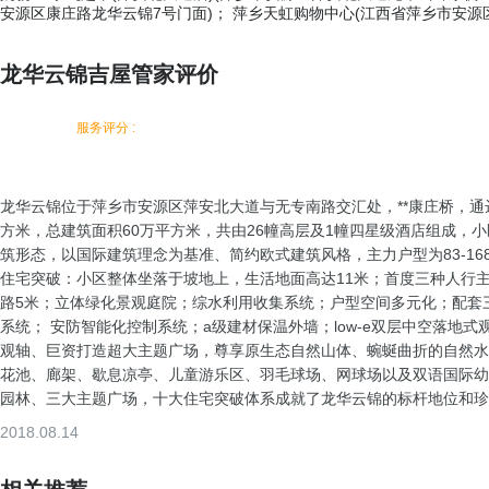
安源区康庄路龙华云锦7号门面)； 萍乡天虹购物中心(江西省萍乡市安源
龙华云锦吉屋管家评价
服务评分 :
龙华云锦位于萍乡市安源区萍安北大道与无专南路交汇处，**康庄桥，通
方米，总建筑面积60万平方米，共由26幢高层及1幢四星级酒店组成，
筑形态，以国际建筑理念为基准、简约欧式建筑风格，主力户型为83-16
住宅突破：小区整体坐落于坡地上，生活地面高达11米；首度三种人行主
路5米；立体绿化景观庭院；综水利用收集系统；户型空间多元化；配套三层
系统； 安防智能化控制系统；a级建材保温外墙；low-e双层中空落地式
观轴、巨资打造超大主题广场，尊享原生态自然山体、蜿蜒曲折的自然水
花池、廊架、歇息凉亭、儿童游乐区、羽毛球场、网球场以及双语国际幼儿
园林、三大主题广场，十大住宅突破体系成就了龙华云锦的标杆地位和珍
2018.08.14