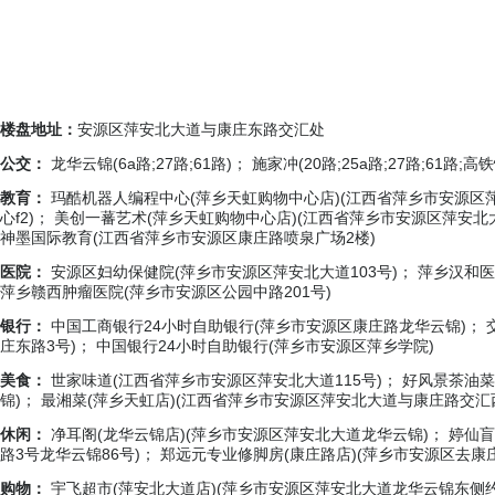
楼盘地址：
安源区萍安北大道与康庄东路交汇处
公交：
龙华云锦(6a路;27路;61路)； 施家冲(20路;25a路;27路;61路;高
教育：
玛酷机器人编程中心(萍乡天虹购物中心店)(江西省萍乡市安源
心f2)； 美创一蕃艺术(萍乡天虹购物中心店)(江西省萍乡市安源区萍安
神墨国际教育(江西省萍乡市安源区康庄路喷泉广场2楼)
医院：
安源区妇幼保健院(萍乡市安源区萍安北大道103号)； 萍乡汉和
萍乡赣西肿瘤医院(萍乡市安源区公园中路201号)
银行：
中国工商银行24小时自助银行(萍乡市安源区康庄路龙华云锦)； 
庄东路3号)； 中国银行24小时自助银行(萍乡市安源区萍乡学院)
美食：
世家味道(江西省萍乡市安源区萍安北大道115号)； 好风景茶油
锦)； 最湘菜(萍乡天虹店)(江西省萍乡市安源区萍安北大道与康庄路交汇
休闲：
净耳阁(龙华云锦店)(萍乡市安源区萍安北大道龙华云锦)； 婷仙
路3号龙华云锦86号)； 郑远元专业修脚房(康庄路店)(萍乡市安源区去康
购物：
宇飞超市(萍安北大道店)(萍乡市安源区萍安北大道龙华云锦东侧约7