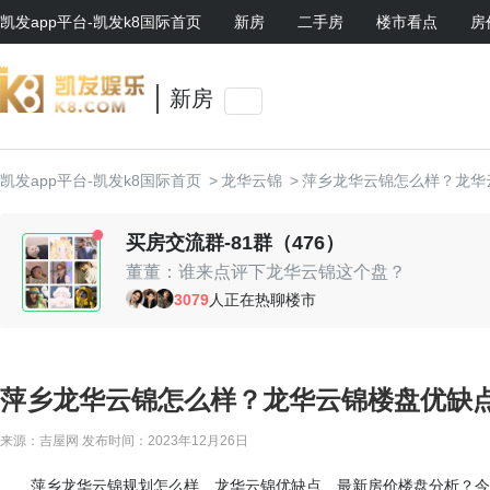
凯发app平台-凯发k8国际首页
新房
二手房
楼市看点
房
新房
凯发app平台-凯发k8国际首页
>
龙华云锦
>
萍乡龙华云锦怎么样？龙华
买房交流群-81群（476）
董董：谁来点评下龙华云锦这个盘？
小石头：地段还行
3079
人正在热聊楼市
七七妈：性价比高
春暖花开：未来升值空间还是有的
阿霞：周末一起约看房呀
大头明：售楼处美眉不错，哈哈
萍乡龙华云锦怎么样？龙华云锦楼盘优缺点
来源：吉屋网
发布时间：2023年12月26日
萍乡龙华云锦规划怎么样、龙华云锦优缺点、最新房价楼盘分析？今