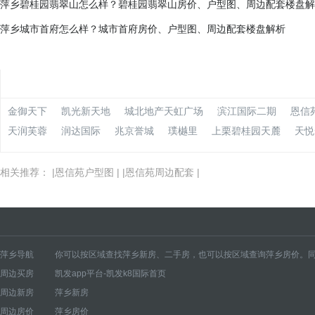
萍乡碧桂园翡翠山怎么样？碧桂园翡翠山房价、户型图、周边配套楼盘解
萍乡城市首府怎么样？城市首府房价、户型图、周边配套楼盘解析
金御天下
凯光新天地
城北地产天虹广场
滨江国际二期
恩信
天润芙蓉
润达国际
兆京誉城
璞樾里
上栗碧桂园天麓
天悦
相关推荐： |
恩信苑户型图
| |
恩信苑周边配套
|
萍乡导航
你可以按区域查找萍乡新房、二手房，也可以按区域查询萍乡房价。同
周边买房
凯发app平台-凯发k8国际首页
萍乡新房
安源区新房
湘东区新房
莲花县新房
上栗县新房
芦溪县新房
经开区新
周边新房
萍乡新房
萍乡房价
安源区房价
湘东区房价
莲花县房价
上栗县房价
芦溪县房价
经开区房
周边房价
萍乡房价