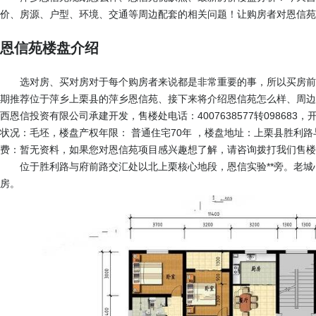
价、房源、户型、环境、交通等周边配套的相关问题！让购房者对恩信苑
恩信苑楼盘介绍
选对房、买对房对于每个购房者来说都是非常重要的事，所以买房前
期推荐位于萍乡上栗县的萍乡恩信苑、接下来将介绍恩信苑怎么样、周边
西恩信投资有限公司承建开发，售楼处电话：
4007638577转098683
，开
状况：毛坯，楼盘产权年限： 普通住宅70年 ，楼盘地址：上栗县胜利
费：暂无资料，如果您对恩信苑项目感兴趣想了解，请咨询拨打我们售楼
位于胜利路与府前路交汇处以北上栗核心地段，恩信实验**旁。老
房。