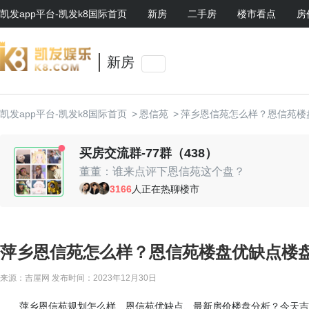
凯发app平台-凯发k8国际首页
新房
二手房
楼市看点
房
新房
凯发app平台-凯发k8国际首页
>
恩信苑
>
萍乡恩信苑怎么样？恩信苑楼
买房交流群-77群（438）
董董：谁来点评下恩信苑这个盘？
小石头：地段还行
3166
人正在热聊楼市
七七妈：性价比高
春暖花开：未来升值空间还是有的
阿霞：周末一起约看房呀
大头明：售楼处美眉不错，哈哈
萍乡恩信苑怎么样？恩信苑楼盘优缺点楼盘
来源：吉屋网
发布时间：2023年12月30日
萍乡恩信苑规划怎么样、恩信苑优缺点、最新房价楼盘分析？今天吉