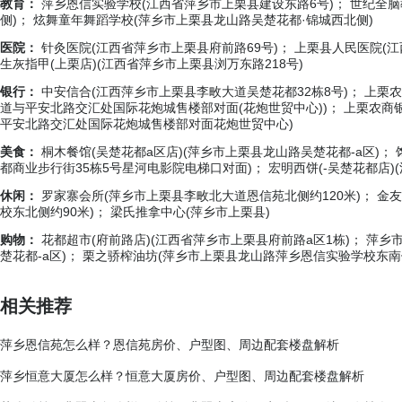
教育：
萍乡恩信实验学校(江西省萍乡市上栗县建设东路6号)； 世纪全
侧)； 炫舞童年舞蹈学校(萍乡市上栗县龙山路吴楚花都·锦城西北侧)
医院：
针灸医院(江西省萍乡市上栗县府前路69号)； 上栗县人民医院(江
生灰指甲(上栗店)(江西省萍乡市上栗县浏万东路218号)
银行：
中安信合(江西萍乡市上栗县李畋大道吴楚花都32栋8号)； 上栗
道与平安北路交汇处国际花炮城售楼部对面(花炮世贸中心))； 上栗农商银
平安北路交汇处国际花炮城售楼部对面花炮世贸中心)
美食：
桐木餐馆(吴楚花都a区店)(萍乡市上栗县龙山路吴楚花都-a区)
都商业步行街35栋5号星河电影院电梯口对面)； 宏明西饼(-吴楚花都店)
休闲：
罗家寨会所(萍乡市上栗县李畋北大道恩信苑北侧约120米)； 金
校东北侧约90米)； 梁氏推拿中心(萍乡市上栗县)
购物：
花都超市(府前路店)(江西省萍乡市上栗县府前路a区1栋)； 萍
楚花都-a区)； 栗之骄榨油坊(萍乡市上栗县龙山路萍乡恩信实验学校东南
相关推荐
萍乡恩信苑怎么样？恩信苑房价、户型图、周边配套楼盘解析
萍乡恒意大厦怎么样？恒意大厦房价、户型图、周边配套楼盘解析