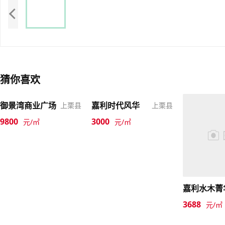
猜你喜欢
御景湾商业广场
嘉利时代风华
上栗县
上栗县
9800
3000
元/㎡
元/㎡
嘉利水木菁
3688
元/㎡