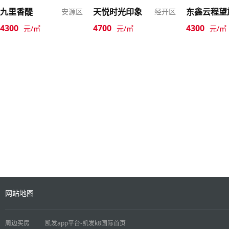
九里香醍
天悦时光印象
东鑫云程望
安源区
经开区
4300
4700
4300
元/㎡
元/㎡
元/㎡
网站地图
周边买房
凯发app平台-凯发k8国际首页