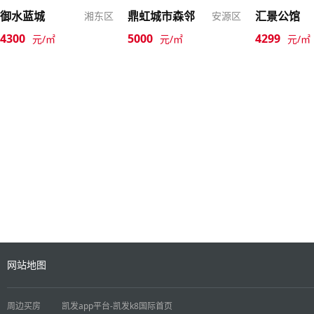
御水蓝城
鼎虹城市森邻
汇景公馆
湘东区
安源区
4300
5000
4299
元/㎡
元/㎡
元/㎡
网站地图
周边买房
凯发app平台-凯发k8国际首页