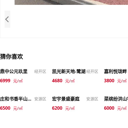
猜你喜欢
鼎中公元玖里
凯光新天地-鹭湖
嘉利悦珑畔
经开区
经开区
6999
4680
3800
元/㎡
元/㎡
元/㎡
庄和书香半山和院
宏宇景盛豪庭
安源区
安源区
6500
6200
6000
元/㎡
元/㎡
元/㎡