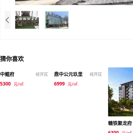
猜你喜欢
中鲲府
鼎中公元玖里
经开区
经开区
5300
6999
元/㎡
元/㎡
赣铁聚龙府
6300
元/㎡