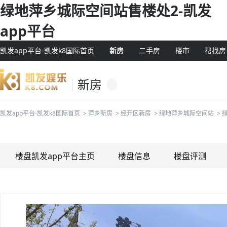
绿地萍乡城际空间站售楼处2-凯发
app平台
凯发app平台-凯发k8国际首页
新房
二手房
楼市
帮找房
新房
凯发app平台-凯发k8国际首页
>
萍乡新房
>
经开区新房
>
绿地萍乡城际空间站
>
楼盘凯发app平台主页
楼盘信息
楼盘评测