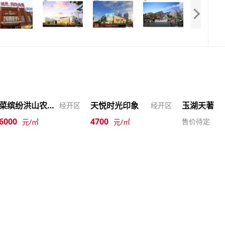
菜缤纷洪山农贸市场
天悦时光印象
玉湖天著
经开区
经开区
6000
4700
售价待定
元/㎡
元/㎡