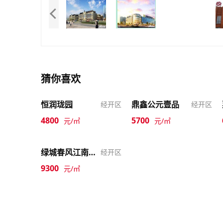
猜你喜欢
恒润珑园
鼎鑫公元壹品
经开区
经开区
4800
5700
元/㎡
元/㎡
绿城春风江南一期
经开区
9300
元/㎡