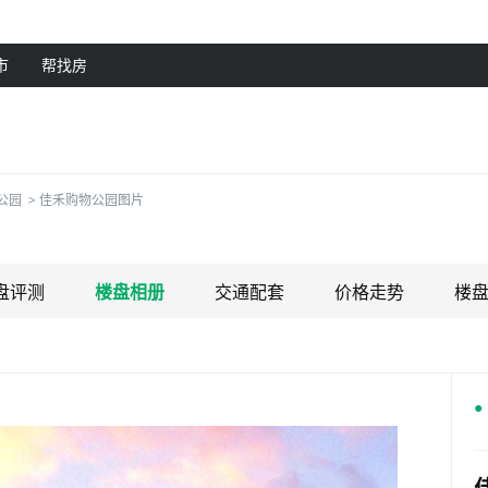
市
帮找房
公园
>
佳禾购物公园图片
盘评测
楼盘相册
交通配套
价格走势
楼
●