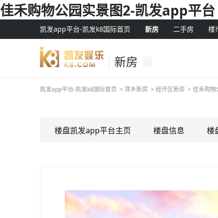
佳禾购物公园实景图2-凯发app平台
凯发app平台-凯发k8国际首页
新房
二手房
楼
新房
凯发app平台-凯发k8国际首页
>
萍乡新房
>
经开区新房
>
佳禾购物
楼盘凯发app平台主页
楼盘信息
楼