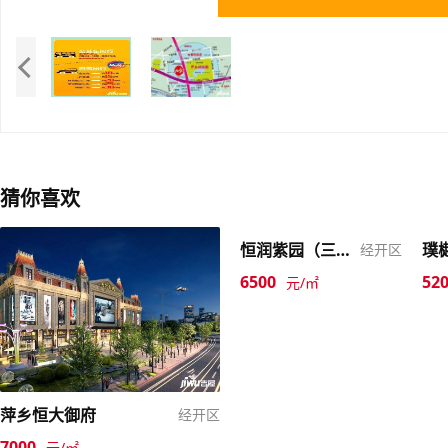
猜你喜欢
恒润紫园（三期）
璞
经开区
6500
52
元/㎡
萍乡恒大御府
经开区
7000
元/㎡