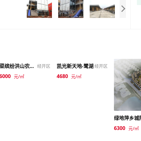
菜缤纷洪山农贸市场
凯光新天地-鹭湖
经开区
经开区
6000
4680
元/㎡
元/㎡
6300
元/㎡