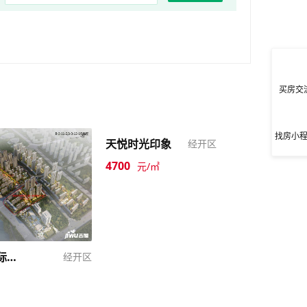
买房交
找房小
天悦时光印象
经开区
4700
元/㎡
绿地萍乡城际空间站
经开区