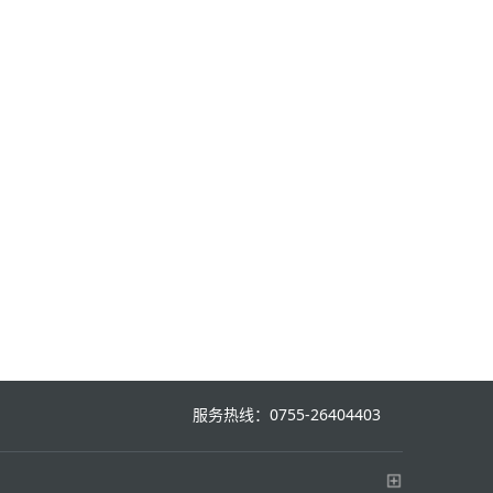
服务热线：0755-26404403