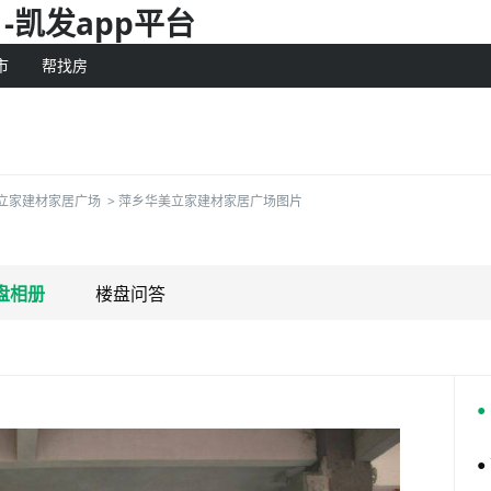
-凯发app平台
市
帮找房
立家建材家居广场
>
萍乡华美立家建材家居广场图片
盘相册
楼盘问答
●
●