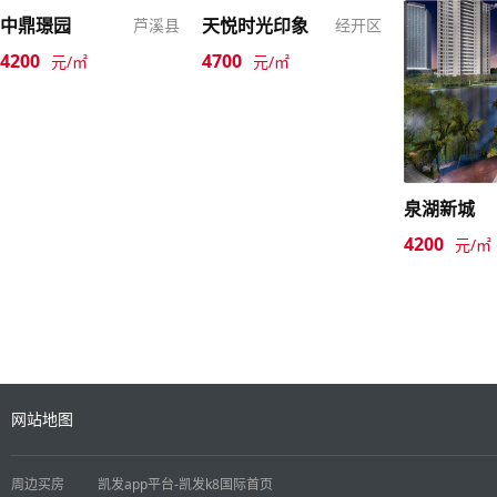
中鼎璟园
天悦时光印象
芦溪县
经开区
4200
4700
元/㎡
元/㎡
泉湖新城
4200
元/㎡
网站地图
周边买房
凯发app平台-凯发k8国际首页