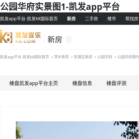
公园华府实景图1-凯发app平台
凯发app平台-凯发k8国际首页
新房
二手房
楼市
帮找房
新房
凯发app平台-凯发k8国际首页
>
萍乡新房
>
安源区新房
>
公园华府
>
公园华府图
楼盘凯发app平台主页
楼盘信息
楼盘评测