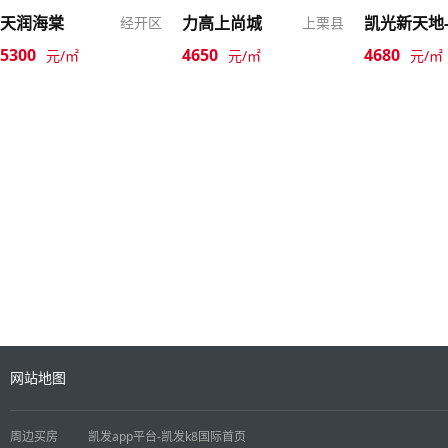
天润海棠
力高上尚城
凯光新天地
经开区
上栗县
5300
4650
4680
元/㎡
元/㎡
元/㎡
网站地图
周边买房
凯发app平台-凯发k8国际首页