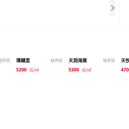
璞樾里
天润海棠
天
经开区
经开区
经开区
5200
5300
470
元/㎡
元/㎡