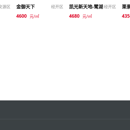
金御天下
凯光新天地-鹭湖
栗
安源区
经开区
经开区
4600
4680
435
元/㎡
元/㎡