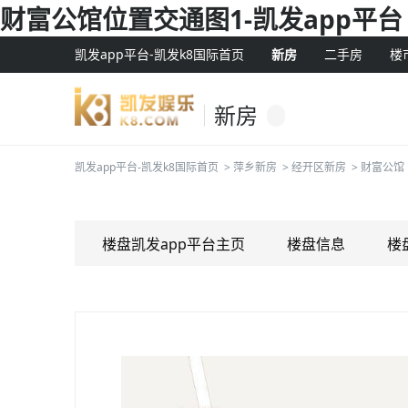
财富公馆位置交通图1-凯发app平台
凯发app平台-凯发k8国际首页
新房
二手房
楼
新房
凯发app平台-凯发k8国际首页
>
萍乡新房
>
经开区新房
>
财富公馆
楼盘凯发app平台主页
楼盘信息
楼