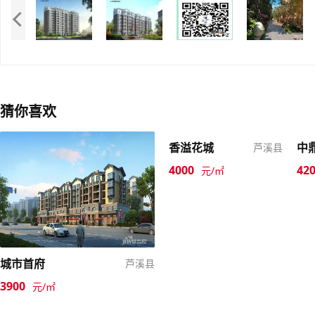
猜你喜欢
香溢花城
中
芦溪县
4000
42
元/㎡
城市首府
芦溪县
3900
元/㎡