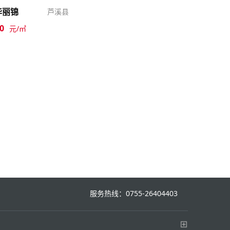
华丽锦
芦溪县
0
元/㎡
服务热线：0755-26404403