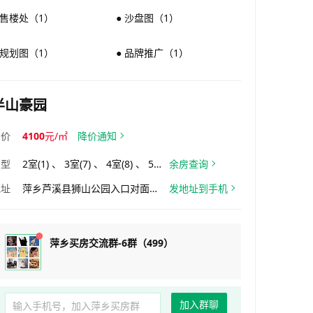
 售楼处（1）
● 沙盘图（1）
 规划图（1）
● 品牌推广（1）
半山豪园
均价
4100
元/㎡
降价通知
户型
2室(1) 、 3室(7) 、 4室(8) 、 5室(1)
余房查询
地址
萍乡芦溪县狮山公园入口对面（芦溪公路管理局左侧）
发地址到手机
萍乡买房交流群-6群（499）
加入群聊