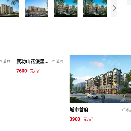
武功山花漫里温泉旅游小镇
芦溪县
芦溪县
7600
元/㎡
城市首府
芦溪
3900
元/㎡