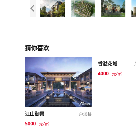
猜你喜欢
香溢花城
4000
元/㎡
江山御景
芦溪县
5000
元/㎡