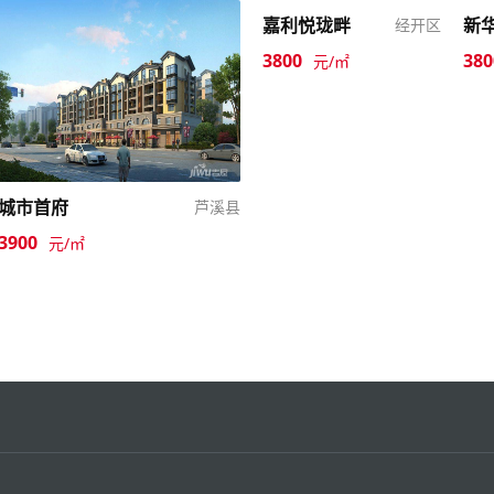
嘉利悦珑畔
新
经开区
3800
380
元/㎡
城市首府
芦溪县
3900
元/㎡