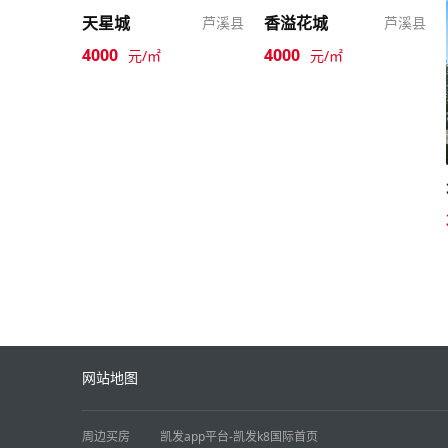
天星城
香溢花城
芦溪县
芦溪县
4000
4000
元/㎡
元/㎡
网站地图
周边买房
凯发app平台-凯发k8国际首页