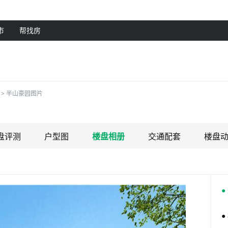
市
帮找房
>
半山豪园图片
盘评测
户型图
楼盘相册
交通配套
楼盘
●
●