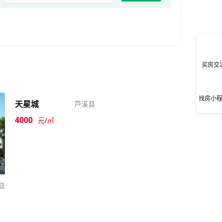
买房交
找房小
天星城
芦溪县
4000
元/㎡
县