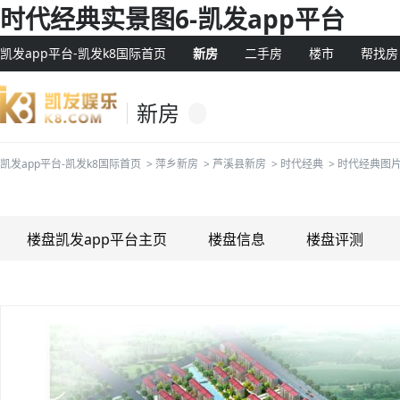
时代经典实景图6-凯发app平台
凯发app平台-凯发k8国际首页
新房
二手房
楼市
帮找房
新房
凯发app平台-凯发k8国际首页
>
萍乡新房
>
芦溪县新房
>
时代经典
>
时代经典图
楼盘凯发app平台主页
楼盘信息
楼盘评测