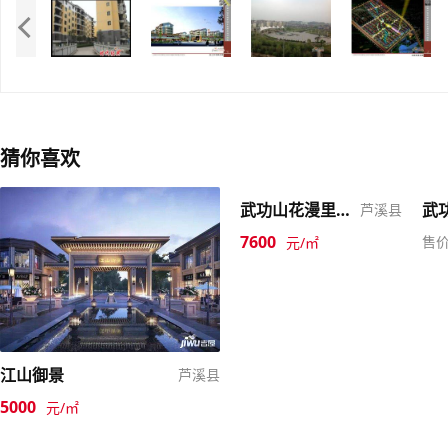
猜你喜欢
武功山花漫里温泉旅游小镇
武
芦溪县
7600
售
元/㎡
江山御景
芦溪县
5000
元/㎡