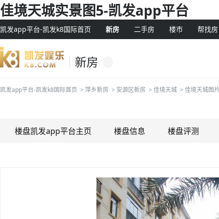
佳境天城实景图5-凯发app平台
凯发app平台-凯发k8国际首页
新房
二手房
楼市
帮找房
新房
凯发app平台-凯发k8国际首页
>
萍乡新房
>
安源区新房
>
佳境天城
>
佳境天城图
楼盘凯发app平台主页
楼盘信息
楼盘评测