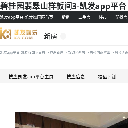
碧桂园翡翠山样板间3-凯发app平台
凯发app平台-凯发k8国际首页
新房
二手房
楼市
帮找房
新房
凯发app平台-凯发k8国际首页
>
萍乡新房
>
安源区新房
>
碧桂园翡翠山
>
碧桂园
楼盘凯发app平台主页
楼盘信息
楼盘评测