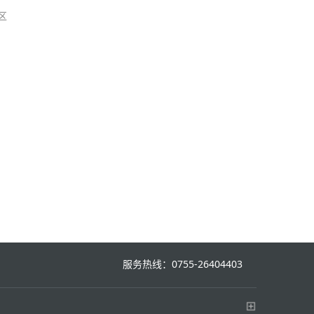
区
服务热线：0755-26404403