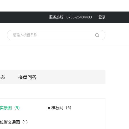
服务热线：0755-26404403
登录
动态
楼盘问答
 实景图（9）
● 样板间（6）
 位置交通图（1）