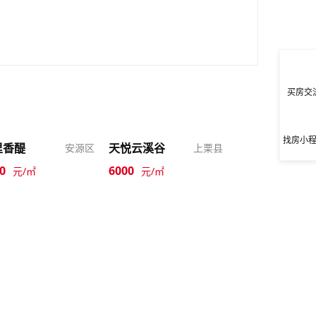
买房交
找房小
里香醍
天悦云溪谷
安源区
上栗县
0
6000
元/㎡
元/㎡