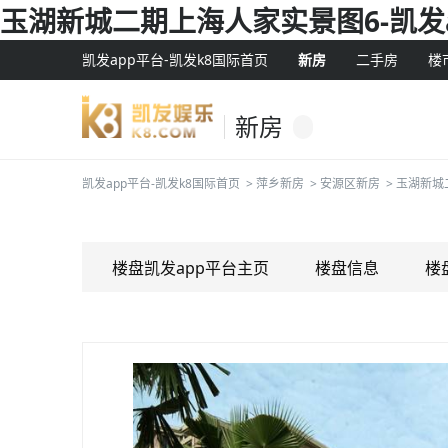
玉湖新城二期上海人家实景图6-凯发
凯发app平台-凯发k8国际首页
新房
二手房
楼
新房
凯发app平台-凯发k8国际首页
>
萍乡新房
>
安源区新房
>
玉湖新城
楼盘凯发app平台主页
楼盘信息
楼