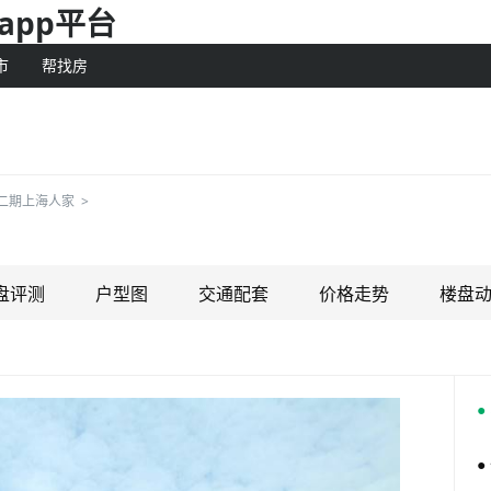
app平台
市
帮找房
二期上海人家
>
盘评测
户型图
交通配套
价格走势
楼盘
●
●