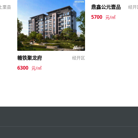
鼎鑫公元壹品
上栗县
经开
5700
元/㎡
赣铁聚龙府
经开区
6300
元/㎡