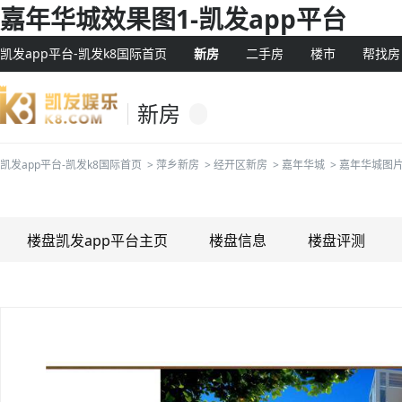
嘉年华城效果图1-凯发app平台
凯发app平台-凯发k8国际首页
新房
二手房
楼市
帮找房
新房
凯发app平台-凯发k8国际首页
>
萍乡新房
>
经开区新房
>
嘉年华城
>
嘉年华城图
楼盘凯发app平台主页
楼盘信息
楼盘评测