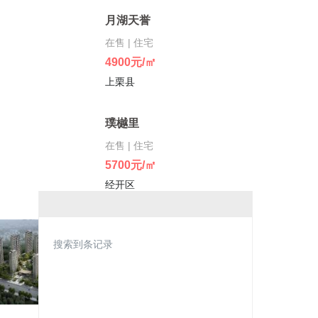
月湖天誉
在售 | 住宅
4900元/㎡
上栗县
璞樾里
在售 | 住宅
5700元/㎡
经开区
水墨华府
搜索到条记录
在售 | 住宅
6000元/㎡
经开区