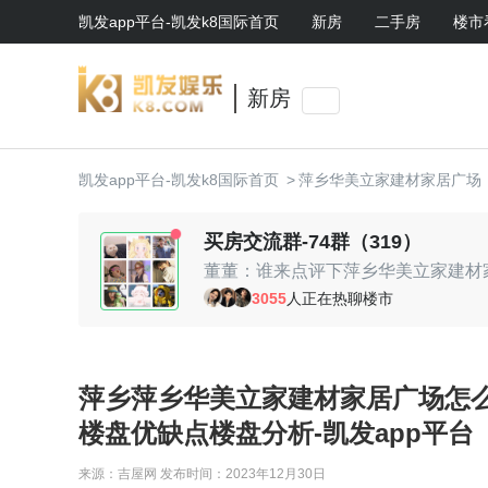
凯发app平台-凯发k8国际首页
新房
二手房
楼市
新房
凯发app平台-凯发k8国际首页
>
萍乡华美立家建材家居广场
买房交流群-74群（319）
小石头：地段还行
3055
人正在热聊楼市
七七妈：性价比高
春暖花开：未来升值空间还是有的
阿霞：周末一起约看房呀
大头明：售楼处美眉不错，哈哈
萍乡萍乡华美立家建材家居广场怎
楼盘优缺点楼盘分析-凯发app平台
来源：吉屋网
发布时间：2023年12月30日