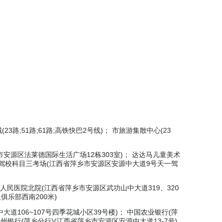
）
(23路;51路;61路;高铁快巴2号线)； 市旅游集散中心(23
安源区法莱德国际生活广场12栋303室)； 达达马儿童美术
一驾校科目三考场(江西省萍乡市安源区安源中大道9号天一驾
人民医院北院(江西省萍乡市安源区武功山中大道319、320
俱乐部西南200米)
道106~107号四季花城小区39号楼)； 中国农业银行(萍
州银行(萍乡分行)(江西省萍乡市安源区安源中大道13-7号)