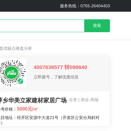
服务热线：0755-26404403
搜索
盘优缺点楼盘分析
4007638577 转098640
立即拨号，了解优惠信息
萍乡华美立家建材家居广场
在售 | 商业-商铺
5000元/㎡
参考价格：
项目地址：经开区安源中大道21号（开发区公安分局斜对
面）