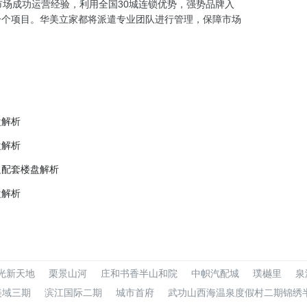
市场成功运营经验，利用全国30城连锁优势，强势品牌入
一个项目。华美立家都将派遣专业团队进行管理，保障市场
盘解析
盘解析
边配套楼盘解析
盘解析
光新天地
栗景山河
庄和书香半山和院
中帜汽配城
璞樾里
泉
美域三期
滨江国际二期
城市首府
武功山西海温泉度假村二期锦绣