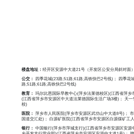
楼盘地址：
经开区安源中大道21号（开发区公安分局斜对面
公交：
四季花城(23路;51路;61路;高铁快巴2号线)； 四季花城
路;51路;61路;高铁快巴2号线)
教育：
玛尔比恩国际早教中心(萍乡法莱德校区)(江西省萍乡市
(江西省萍乡市安源区中大道法莱德国际生活广场3楼)； 天
校)
医院：
萍乡市人民医院(萍乡市安源区武功山中大道8号)； 市
国道交汇处)； 白源矿医院(江西省萍乡市安源区白源煤矿工人
银行：
中国银行(萍乡市萍城支行)(江西省萍乡市安源区安源中大
乡开发支行营业部)(江西省萍乡市安源区安源中大道1号)； 赣