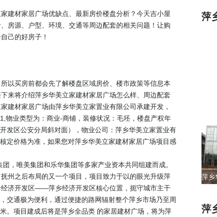
立家建材家居广场优缺点、最新房价楼盘分析？今天吉小屋
萍
价、房源、户型、环境、交通等周边配套的相关问题！让购
合自己的好房子！
，所以买房前都会先了解楼盘区域房价、楼市政策等信息本
接下来将介绍萍乡华美立家建材家居广场怎么样、周边配套
立家建材家居广场由萍乡华美立家置业有限公司承建开发，
5-01,物业类型为：商业-商铺，装修状况：毛坯，楼盘产权年
号（开发区公安分局斜对面），物业公司：萍乡华美立家置业有
价局核定价格为准，如果您对萍乡华美立家建材家居广场项目感
集团，唯美集团和乐华集团等多家产业资本共同组建而成。
、抚州之后布局的又一个项目，项目致力于以的眼光升级萍
于经济开发区——萍乡经济开发区核心位置，扼守城市主干
交汇处，交通极为便利，通过便捷的路网辐射整个萍乡市场乃至周
萍
平米。项目建成后将是萍乡全品类 的家居建材广场，将为萍