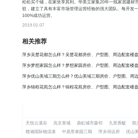
松松买个铺，在家坐享其利。华美立家集20年一线家居建材
驻，建立了具有丰富市场管理运营经验的强大团队。每开发
100%成功运营。
2019.01.07
相关推荐
萍乡吴楚花都怎么样？吴楚花都房价、户型图、周边配套楼
萍乡梦想家园怎么样？梦想家园房价、户型图、周边配套楼
萍乡优山美域三期怎么样？优山美域三期房价、户型图、周
萍乡锦程花苑怎么样？锦程花苑房价、户型图、周边配套楼
天悦云溪谷
兆京誉城
鼎虹城市森邻
九里香醍
凯
赣湘国际物流港
中鼎景泰园三期
萍乡润达府
优山