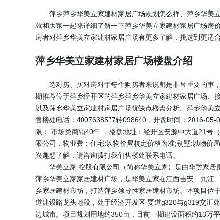
萍乡萍乡华美立家建材家居广场规划怎么样、萍乡华美
就和大家一起来详细了解一下萍乡华美立家建材家居广场房
房者对萍乡华美立家建材家居广场有更多了解，挑选到更适
萍乡华美立家建材家居广场楼盘介绍
选对房、买对房对于每个购房者来说都是非常重要的事
期推荐位于萍乡经开区的萍乡萍乡华美立家建材家居广场、
以及萍乡华美立家建材家居广场优缺点楼盘分析。萍乡华美
售楼处电话：
4007638577转098640
，开盘时间：2016-0
限： 市场类商铺40年 ，楼盘地址：经开区安源中大道21
限公司，物业费：住宅:以物价局核定价格为准;别墅:以物
兴趣想了解，请咨询拨打我们售楼处联系电话。
华美立家 控股有限公司（简称华美立家）是由华耐家居
萍乡华美立家家居建材广场，是华美立家在江西吉安、九江
乡家居建材市场，打造萍乡领导性家居建材市场。本项目位
道建设路龙头地段，处于经济开发区 要道g320与g319
边城市。项目规划用地约350亩，目前一期建设面积约13万