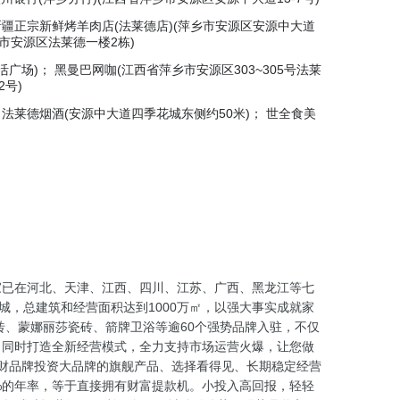
新疆正宗新鲜烤羊肉店(法莱德店)(萍乡市安源区安源中大道
乡市安源区法莱德一楼2栋)
生活广场)； 黑曼巴网咖(江西省萍乡市安源区303~305号法莱
2号)
 法莱德烟酒(安源中大道四季花城东侧约50米)； 世全食美
家已在河北、天津、江西、四川、江苏、广西、黑龙江等七
城，总建筑和经营面积达到1000万㎡，以强大事实成就家
砖、蒙娜丽莎瓷砖、箭牌卫浴等逾60个强势品牌入驻，不仅
，同时打造全新经营模式，全力支持市场运营火爆，让您做
理财品牌投资大品牌的旗舰产品、选择看得见、长期稳定经营
%的年率，等于直接拥有财富提款机。小投入高回报，轻轻