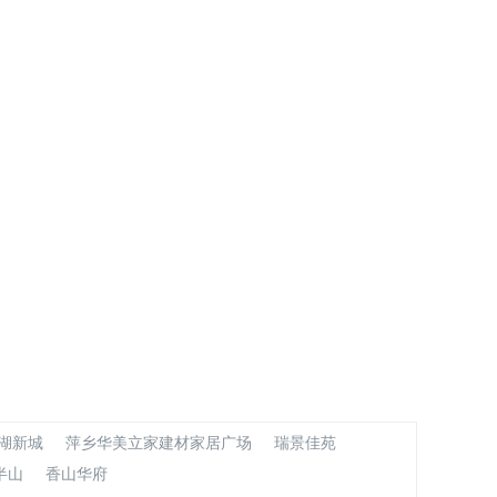
湖新城
萍乡华美立家建材家居广场
瑞景佳苑
半山
香山华府