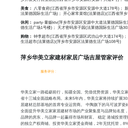
美食：
八零食府(江西省萍乡市安源区安源中大道178号)； 
法莱德国际生活广场)； 开心家常菜馆(法莱德店)(江西省萍
休闲：
party·量贩ktv(萍乡市安源区安源中大道法莱德国际
德生活广场1号楼)； 天才密码亲子园(法莱德国际生活广场30
购物：
钟李超市(江西省萍乡市安源区武功山中大道174号)；
生活超市(法莱德店)(萍乡市安源区法莱德生活广场108号)
萍乡华美立家建材家居广场吉屋管家评价
服务评分 :
华美立家一路砥砺前行，拓疆全国。凭借优势资源，华美立
省十三城全面战略布局。未来5年内，华美立家将持续扩展30
居建材总部基地的首席专业运营商。 中陶旗下的马可波罗瓷
全面提升华美立家家居建材市场的产业聚集度与品牌知名度
品牌的房东，与品牌一起赢得市场和财富。 稳定 港城投资
的独立产权商铺。投资华美立家烫金商铺，2年无忧托管，8