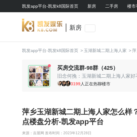
凯发app平台-凯发k8国际首页
新房
二手房
楼市
新房
凯发app平台-凯发k8国际首页
>
玉湖新城二期上海人家
>
萍
买房交流群-98群（425）
c.yy：对比周边，性价比高
3199
人正在热聊楼市
约瑟：准备入手一套
黛子：你买了哪个户型啊
小丸子：大家组团去看看呀
萍乡玉湖新城二期上海人家怎么样
点楼盘分析-凯发app平台
来源：吉屋网
发布时间：2023年12月28日