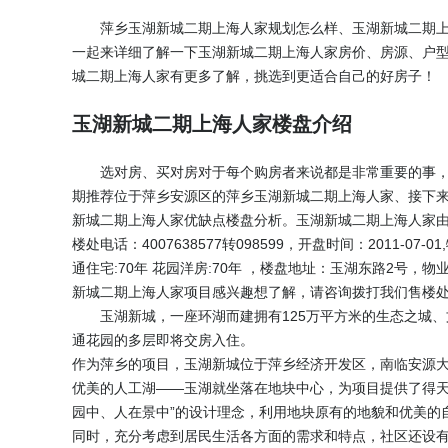
萍乡玉湖新城二期上海人家规划怎么样、玉湖新城二期
一起来详细了解一下玉湖新城二期上海人家房价、房源、户
城二期上海人家有更多了解，挑选到更适合自己的好房子！
玉湖新城二期上海人家楼盘介绍
选对房、买对房对于每个购房者来说都是非常重要的事
期推荐位于萍乡安源区的萍乡玉湖新城二期上海人家、接下
新城二期上海人家优缺点楼盘分析。玉湖新城二期上海人家由
楼处电话：
4007638577转098599
，开盘时间：2011-07
通住宅:70年 花园洋房:70年 ，楼盘地址：玉湖东路2号，
新城二期上海人家项目感兴趣想了解，请咨询拨打我们售楼
玉湖新城，一座环湖而建拥有125万平方米的生态之城、
通花园的多层即将交房入住。
作为萍乡的项目，玉湖新城位于萍乡经济开发区，南临安源
优美的人工湖——玉湖就坐落在地块中心，为项目提供了得天
园中、人在景中”的设计理念，利用地块原有的地貌和优美的
同时，充分考虑到居民生活各方面的需求和特点，社区还设有