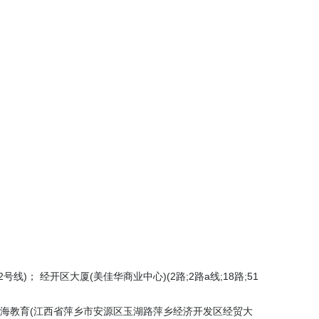
巴2号线)； 经开区大厦(美佳华商业中心)(2路;2路a线;18路;51
智海教育(江西省萍乡市安源区玉湖路萍乡经济开发区经贸大