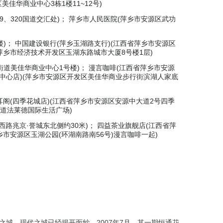
佳华商业中心3栋1楼11~12号)
、320国道交汇处)； 萍乡市人民医院(萍乡市安源区武功
)； 中国建设银行(萍乡玉湖路支行)(江西省萍乡市安源区
省萍乡市经济技术开发区玉湖东路城市大厦8号楼1层)
街道美佳华商业中心1号楼)； 漫言咖啡(江西省萍乡市安源
业中心店)(萍乡市安源区开发区美佳华商业步行街滨湖人家底
耳阁(四季花城店)(江西省萍乡市安源区安源中大道2号四季
大道法莱德国际生活广场)
西路兆京·誉城东北侧约30米)； 四益茶业旗舰店(江西省萍
萍乡市安源区玉湖公园(环湖南路南56号)漫言咖啡一起)
之城、现代之城已经揭开面纱，2007年7月，其一期恒通花