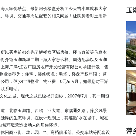
上海人家优缺点、最新房价楼盘分析？今天吉小屋就和大家
玉
型、环境、交通等周边配套的相关问题！让购房者对玉湖新
，所以买房前都会先了解楼盘区域房价、楼市政策等信息本
来将介绍玉湖新城二期上海人家怎么样、周边配套以及玉湖
上海广洋•江西广恒房地产开发经营有限公司承建开发，售
-01,物业类型为：住宅，装修状况：毛坯，楼盘产权年限： 普
物业公司：萍乡广恒物业，物业费：0元/m²/月，如果您对玉湖
处联系电话。
文化之城、现代之城已经揭开面纱，2007年7月，其一期恒
大道、北临玉湖路、西临工业大道、东临通久路，萍乡风景
玉
独厚的生态环境。在设计规划上，其遵循“水在城中、城在
自然环境营造出动人的居住环境。
萍
休闲商业街、幼儿园、**、高档俱乐部、公交车站等配套设