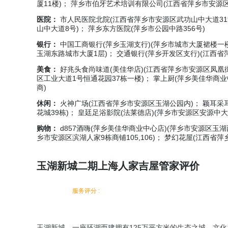
厦11楼)； 萍乡市伯牙艺术培训有限公司(江西省萍乡市安源区美
医院：
市人民医院北院(江西省萍乡市安源区武功山中大道319
山中大道8号)； 萍乡东方医院(萍乡市公园中路356号)
银行：
中国工商银行(萍乡玉湖支行)(萍乡市城市大厦裙楼一楼
玉湖东路城市大厦1层)； 交通银行(萍乡开发区支行)(江西
美食：
好兆头食尚味道(美佳华店)(江西省萍乡市安源区凤凰
区工业大道1号恒通花园37栋一楼)； 掌上厨(萍乡美佳华商
商)
休闲：
火神广场(江西省萍乡市安源区玉湖公园内)； 颖耳采
花城39栋)； 皇廷足浴影院(法莱德店)(萍乡市安源区安源中
购物：
d857酒嗨(萍乡美佳华商业中心店)(萍乡市安源区玉湖
乡市安源区滨湖人家9栋商铺105,106)； 梦幻花屋(江西省
玉湖新城二期上海人家吉屋管家评价
服务评分 :
玉湖新城，一座环湖而建拥有125万平方米的生态之城、文化