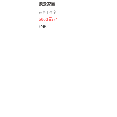
紫云家园
在售 | 住宅
5600元/㎡
经开区