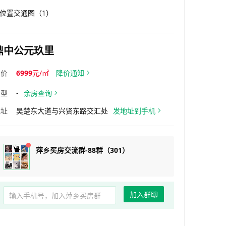
 位置交通图（1）
鼎中公元玖里
均价
6999
元/㎡
降价通知
户型
-
余房查询
地址
吴楚东大道与兴贤东路交汇处
发地址到手机
萍乡买房交流群-88群（301）
加入群聊