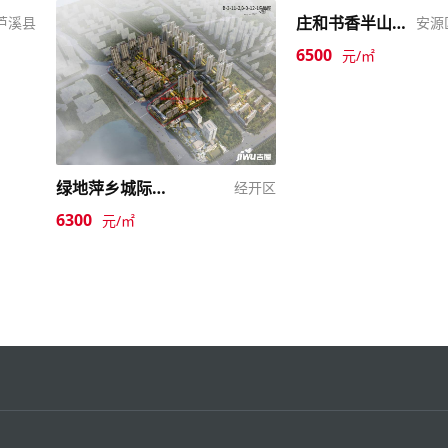
庄和书香半山和院
芦溪县
安源
6500
元/㎡
绿地萍乡城际空间站
经开区
6300
元/㎡