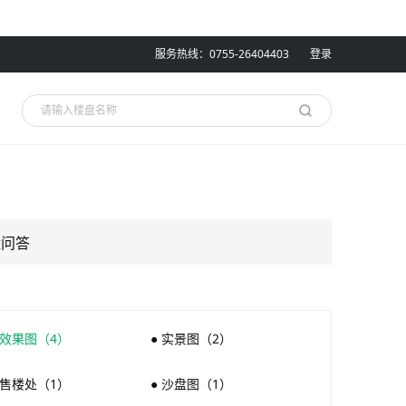
服务热线：0755-26404403
登录
盘问答
 效果图（4）
● 实景图（2）
 售楼处（1）
● 沙盘图（1）