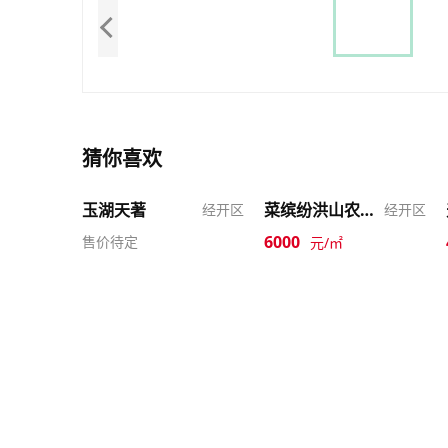
猜你喜欢
玉湖天著
菜缤纷洪山农贸市场
经开区
经开区
6000
售价待定
元/㎡