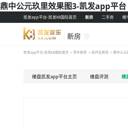
鼎中公元玖里效果图3-凯发app平台
凯发app平台-凯发k8国际首页
新房
二手房
楼
新房
凯发app平台-凯发k8国际首页
>
萍乡新房
>
经开区新房
>
鼎中公元
楼盘凯发app平台主页
楼盘评测
楼