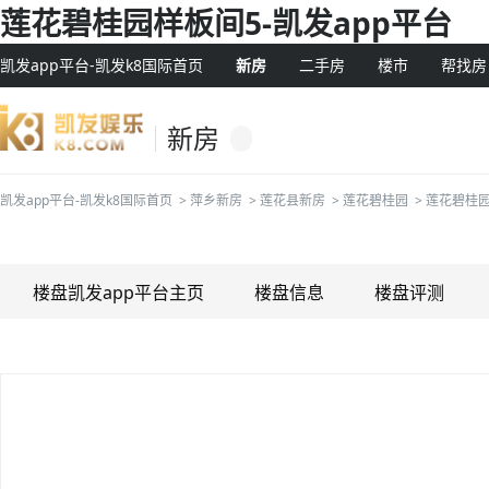
莲花碧桂园样板间5-凯发app平台
凯发app平台-凯发k8国际首页
新房
二手房
楼市
帮找房
新房
凯发app平台-凯发k8国际首页
>
萍乡新房
>
莲花县新房
>
莲花碧桂园
>
莲花碧桂
楼盘凯发app平台主页
楼盘信息
楼盘评测