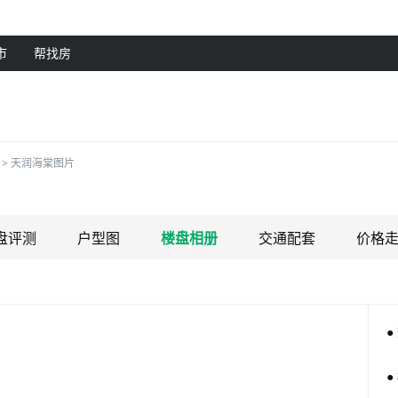
市
帮找房
>
天润海棠图片
盘评测
户型图
楼盘相册
交通配套
价格
●
●