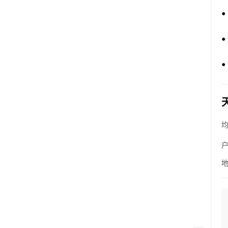
●
●
●