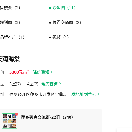
 售楼处（2）
● 沙盘图（11）
 规划图（3）
● 位置交通图（2）
 品牌推广（1）
● 视频（1）
天润海棠
均价
5300
元/㎡
降价通知
户型
3室(2) 、 4室(2)
余房查询
地址
萍乡经开区萍乡市开发区宝鼎中路6、8号
发地址到手机
萍乡买房交流群-22群（340）