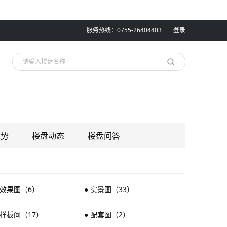
服务热线：0755-26404403
登录
走势
楼盘动态
楼盘问答
 效果图（6）
● 实景图（33）
 样板间（17）
● 配套图（2）