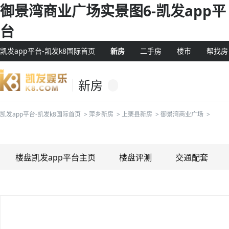
御景湾商业广场实景图6-凯发app平
台
凯发app平台-凯发k8国际首页
新房
二手房
楼市
帮找房
新房
凯发app平台-凯发k8国际首页
>
萍乡新房
>
上栗县新房
>
御景湾商业广场
>
楼盘凯发app平台主页
楼盘评测
交通配套