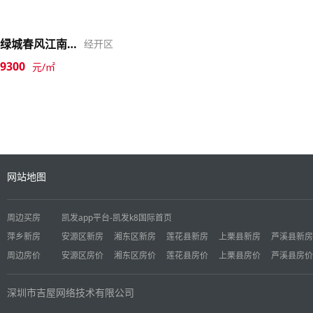
绿城春风江南一期
经开区
9300
元/㎡
网站地图
周边买房
凯发app平台-凯发k8国际首页
萍乡新房
安源区新房
湘东区新房
莲花县新房
上栗县新房
芦溪县新房
周边房价
安源区房价
湘东区房价
莲花县房价
上栗县房价
芦溪县房价
深圳市吉屋网络技术有限公司