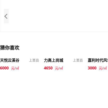
猜你喜欢
天悦云溪谷
力高上尚城
嘉利时代风
上栗县
上栗县
6000
4650
3000
元/㎡
元/㎡
元/㎡