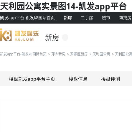
天利园公寓实景图14-凯发app平台
凯发app平台-凯发k8国际首页
新房
二手房
楼市
帮找房
新房
凯发app平台-凯发k8国际首页
>
萍乡新房
>
安源区新房
>
天利园公寓
>
天利园公
楼盘凯发app平台主页
楼盘信息
楼盘评测