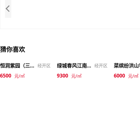
猜你喜欢
恒润紫园（三期）
绿城春风江南一期
经开区
经开区
6500
9300
6000
元/㎡
元/㎡
元/㎡