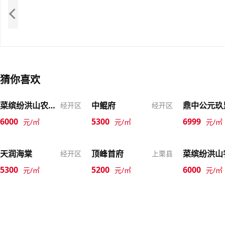
猜你喜欢
菜缤纷洪山农贸市场
中鲲府
鼎中公元玖
经开区
经开区
6000
5300
6999
元/㎡
元/㎡
元/㎡
天润海棠
顶峰首府
经开区
上栗县
5300
5200
6000
元/㎡
元/㎡
元/㎡