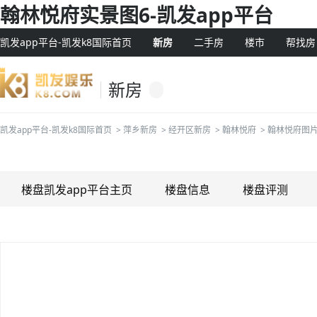
翰林悦府实景图6-凯发app平台
凯发app平台-凯发k8国际首页
新房
二手房
楼市
帮找房
新房
凯发app平台-凯发k8国际首页
>
萍乡新房
>
经开区新房
>
翰林悦府
>
翰林悦府图
楼盘凯发app平台主页
楼盘信息
楼盘评测