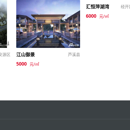
汇恒萍湖湾
经开
6000
元/㎡
江山御景
安源区
芦溪县
5000
元/㎡