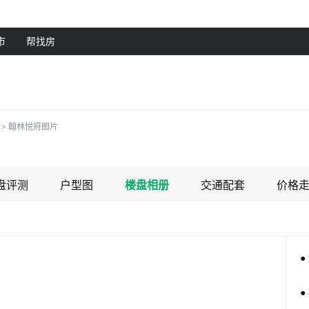
市
帮找房
>
翰林悦府图片
盘评测
户型图
楼盘相册
交通配套
价格
●
●