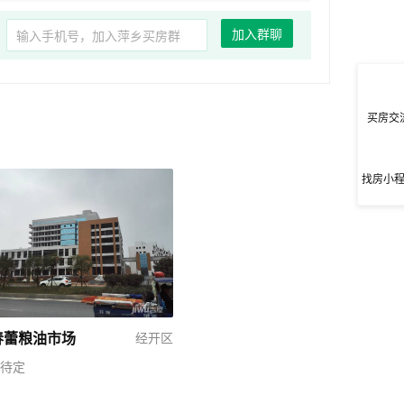
加入群聊
买房交
找房小
春蕾粮油市场
经开区
待定