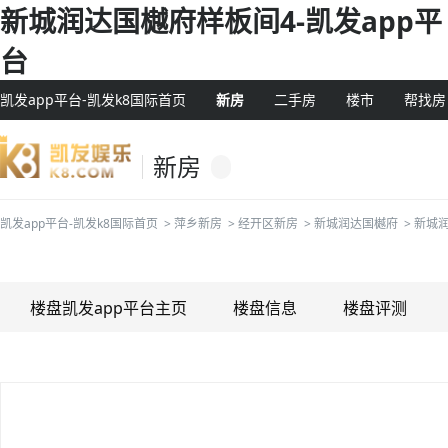
新城润达国樾府样板间4-凯发app平
台
凯发app平台-凯发k8国际首页
新房
二手房
楼市
帮找房
新房
凯发app平台-凯发k8国际首页
>
萍乡新房
>
经开区新房
>
新城润达国樾府
>
新城
楼盘凯发app平台主页
楼盘信息
楼盘评测