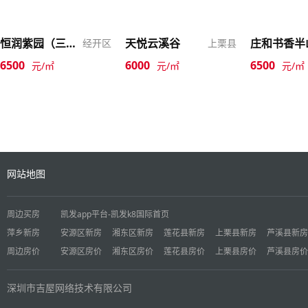
恒润紫园（三期）
天悦云溪谷
经开区
上栗县
6500
6000
6500
元/㎡
元/㎡
元/㎡
网站地图
周边买房
凯发app平台-凯发k8国际首页
萍乡新房
安源区新房
湘东区新房
莲花县新房
上栗县新房
芦溪县新房
周边房价
安源区房价
湘东区房价
莲花县房价
上栗县房价
芦溪县房价
深圳市吉屋网络技术有限公司