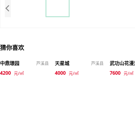
猜你喜欢
中鼎璟园
天星城
芦溪县
芦溪县
4200
4000
7600
元/㎡
元/㎡
元/㎡