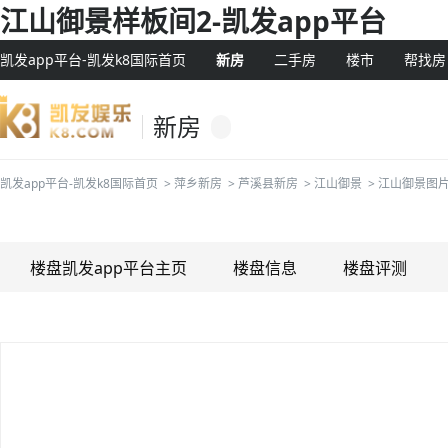
江山御景样板间2-凯发app平台
凯发app平台-凯发k8国际首页
新房
二手房
楼市
帮找房
新房
凯发app平台-凯发k8国际首页
>
萍乡新房
>
芦溪县新房
>
江山御景
>
江山御景图
楼盘凯发app平台主页
楼盘信息
楼盘评测