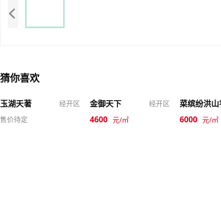
猜你喜欢
玉湖天著
金御天下
经开区
经开区
4600
6000
售价待定
元/㎡
元/㎡