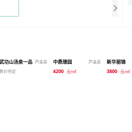
武功山汤泉一品
中鼎璟园
新华丽锦
芦溪县
芦溪县
4200
3800
售价待定
元/㎡
元/㎡