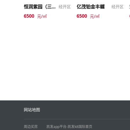
恒润紫园（三期）
亿茂铂金丰樾
经开区
经开区
6500
6500
元/㎡
元/㎡
网站地图
周边买房
凯发app平台-凯发k8国际首页