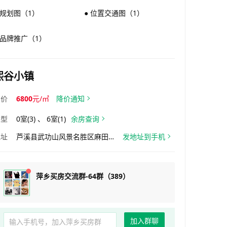
 规划图（1）
● 位置交通图（1）
 品牌推广（1）
熙谷小镇
均价
6800
元/㎡
降价通知
户型
0室(3) 、 6室(1)
余房查询
地址
芦溪县武功山风景名胜区麻田乡东江村
发地址到手机
萍乡买房交流群-64群（389）
加入群聊