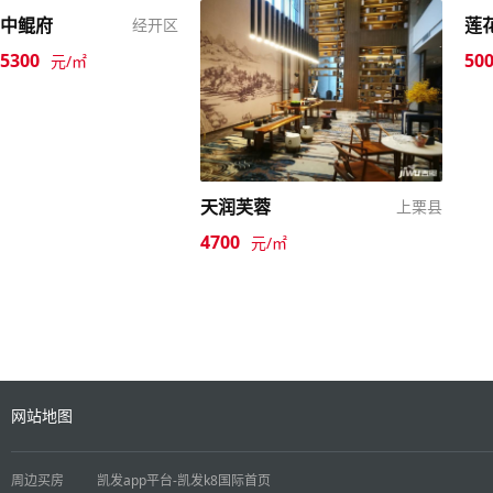
中鲲府
莲
经开区
5300
50
元/㎡
天润芙蓉
上栗县
4700
元/㎡
网站地图
周边买房
凯发app平台-凯发k8国际首页