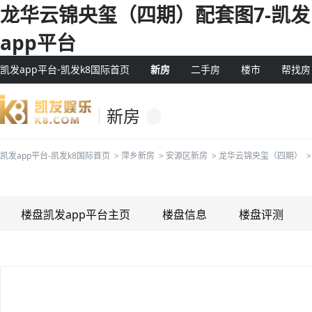
龙华云锦央玺（四期）配套图7-凯发
app平台
凯发app平台-凯发k8国际首页
新房
二手房
楼市
帮找房
新房
凯发app平台-凯发k8国际首页
>
萍乡新房
>
安源区新房
>
龙华云锦央玺（四期）
>
楼盘凯发app平台主页
楼盘信息
楼盘评测