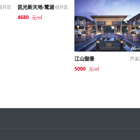
凯光新天地-鹭湖
经开区
经开区
4680
元/㎡
江山御景
芦溪
5000
元/㎡