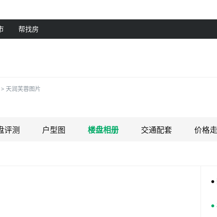
市
帮找房
>
天润芙蓉图片
盘评测
户型图
楼盘相册
交通配套
价格
●
●