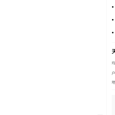
●
●
●