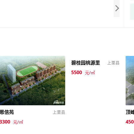
碧桂园桃源里
上栗县
5500
元/㎡
恩信苑
顶
上栗县
3300
450
元/㎡