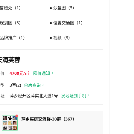
 售楼处（1）
● 沙盘图（5）
 规划图（3）
● 位置交通图（1）
 品牌推广（1）
● 视频（3）
天润芙蓉
均价
4700
元/㎡
降价通知
户型
3室(2)
余房查询
地址
萍乡经开区萍实北大道1号
发地址到手机
萍乡买房交流群-30群（367）