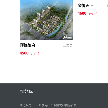
金御天下
4600
元/㎡
顶峰御府
上栗县
4500
元/㎡
网站地图
周边买房
凯发app平台-凯发k8国际首页