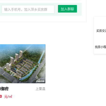
加入群聊
买房交
找房小
峰御府
上栗县
0
元/㎡