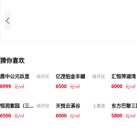
猜你喜欢
鼎中公元玖里
亿茂铂金丰樾
汇恒萍湖湾
经开区
经开区
6999
6500
6000
元/㎡
元/㎡
元/㎡
恒润紫园（三期）
天悦云溪谷
经开区
上栗县
6500
6000
5800
元/㎡
元/㎡
元/㎡