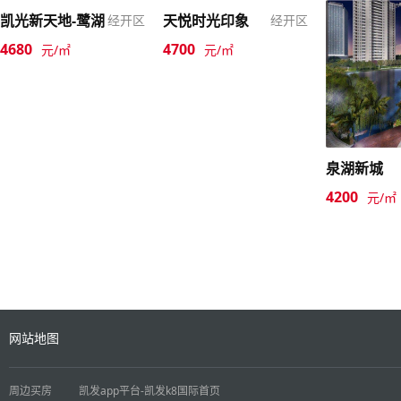
凯光新天地-鹭湖
天悦时光印象
经开区
经开区
4680
4700
元/㎡
元/㎡
泉湖新城
4200
元/㎡
网站地图
周边买房
凯发app平台-凯发k8国际首页