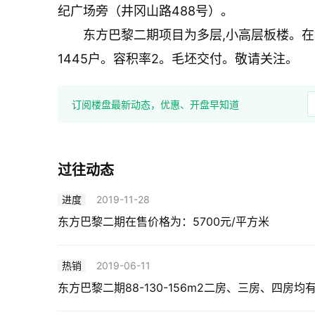
纪广场旁（井冈山路488号）。
东方巴黎二期项目为多层,小高层板楼。在售户
1445户。
容积率2。
毛坯交付。
敬请关注。
订阅楼盘最新动态，优惠、开盘早知道
过往动态
进度
2019-11-28
东方巴黎二期在售价格为：5700元/平方米
热销
2019-06-11
东方巴黎二期88-130-156m2二房、三房、四房均