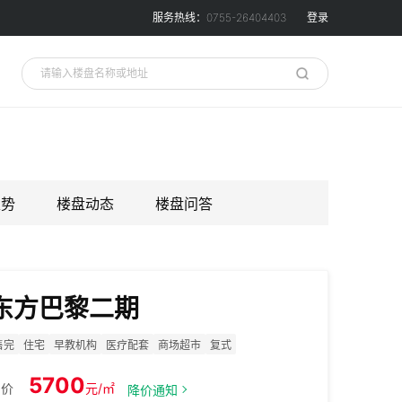
服务热线：0755-26404403
登录
走势
楼盘动态
楼盘问答
东方巴黎二期
售完
住宅
早教机构
医疗配套
商场超市
复式
5700
均价
元/㎡
降价通知