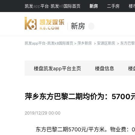
凯发app平台-凯发k8国际首页
新房
二手房
楼
新房
凯发app平台-凯发k8国际首页
>
萍乡新房
>
安源区新房
>
东方巴黎
楼盘凯发app平台主页
楼盘信息
楼
萍乡东方巴黎二期均价为：5700元
2019/12/29 00:00
东方巴黎二期5700元/平方米。物业费：