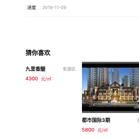
进度
2018-11-09
猜你喜欢
九里香醍
安源区
4300
元/㎡
都市国际3期
5800
元/㎡