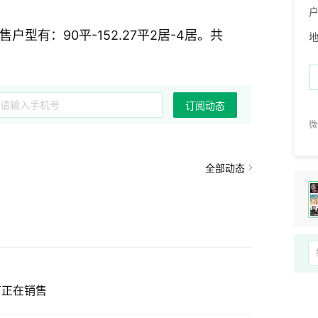
型有：90平-152.27平2居-4居。
共
订阅动态
微
全部动态
有正在销售